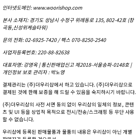
인터넷도메인
:
www.woorishop.com
본사 소재지
:
경기도 성남시 수정구 위례동로 135, 802-42호 (창
곡동,신성위케슬타워)
문의 전화
:
02-6925-7420 / 팩스 070-8250-2540
사업자등록번호
:
220-88-82638
대표자명
:
강영옥 | 통신판매업신고 제2018-서울송파-0148호 |
개인정보 보호 관리자 : 박노영
결제관리는 (주)더우리샵에서 하고 있습니다. (주)더우리샵으로
결제된 것에 한해 보증을 해 드릴 수 있음을 숙지하시기 바랍니다.
(주)더우리샵의 사전 서면 동의 없이 우리샵의 일체의 정보, 콘텐
츠 및 UI 등을 상업적 목적으로 전시/전송/스크래핑 등 무단 사용
할 수 없습니다.
우리샵에 등록된 판매물품과 물품의 내용은 우리샵이 아닌 개별
판매자가 등록한 것으로서,