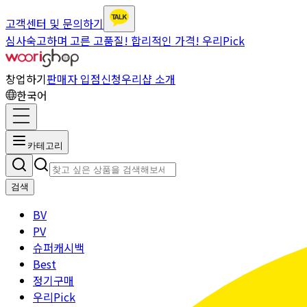
고객센터 및 문의하기
심사숙고하며 고른 고품질! 합리적인 가격! 우리Pick
창업하기
판매자 입점신청
우리샵 소개
한국어
카테고리
검색
BV
PV
슈퍼캐시백
Best
정기구매
우리Pick