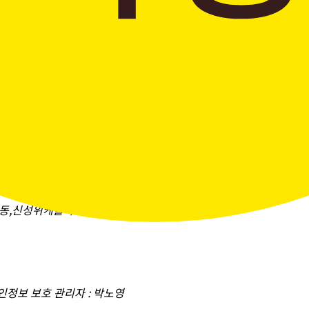
창곡동,신성위케슬타워)
개인정보 보호 관리자 : 박노영